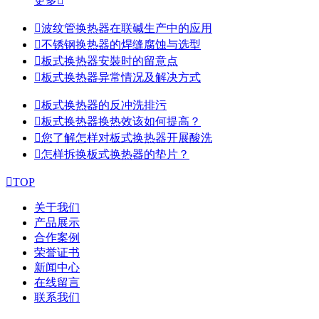
更多


波纹管换热器在联碱生产中的应用

不锈钢换热器的焊缝腐蚀与选型

板式换热器安裝时的留意点

板式换热器异常情况及解决方式

板式换热器的反冲洗排污

板式换热器换热效该如何提高？

您了解怎样对板式换热器开展酸洗

怎样拆换板式换热器的垫片？

TOP
关于我们
产品展示
合作案例
荣誉证书
新闻中心
在线留言
联系我们