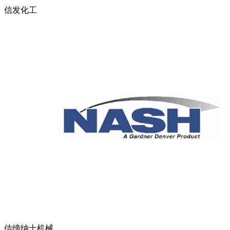
信发化工
佶缔纳士机械